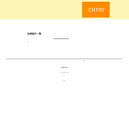
ENTRY
社員紹介一覧
INTERVIEW
INTERVIEW 01
日常生活を助ける介護を
希望を叶える介護に。
福祉用具専門相談員 須田優大
6年目
かくの木用品館