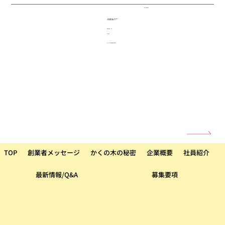
INTERVIEW 05
「また来てね」のために、
在宅訪問を極めたい。
薬剤師 A.T
7年目
かくの木薬局新堀店
TOP
創業者メッセージ
かくの木の秘密
企業概要
社員紹介
最新情報/Q&A
募集要項